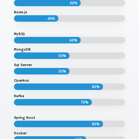
60%
60%
Node.js
40%
40%
MySQL
60%
60%
MongoDB
50%
50%
Sql Server
50%
50%
Quarkus
80%
80%
Kafka
70%
70%
Spring Boot
80%
80%
Docker