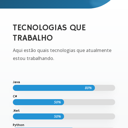
TECNOLOGIAS QUE
TRABALHO
Aqui estão quais tecnologias que atualmente
estou trabalhando.
Java
80%
80%
C#
50%
50%
.Net
50%
50%
Python