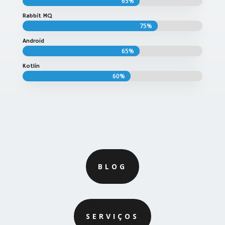
65%
65%
Rabbit MQ
75%
75%
Android
65%
65%
Kotlin
60%
60%
BLOG
SERVIÇOS